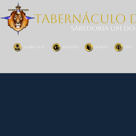
TABERNÁCULO 
SABEDORIA UM DO
Sobre nos
missoes
livros
live